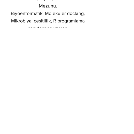
Mezunu.
Biyoenformatik, Moleküler docking,
Mikrobiyal çeşitlilik, R programlama
konularında uzman.
+90 540 1 GENOME
(143666)
iletisim@genomera.tr