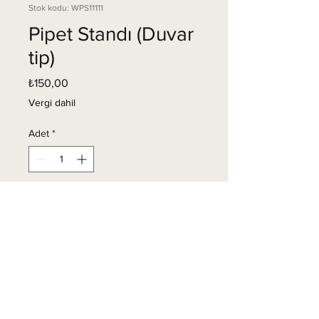
Stok kodu: WPS11111
Pipet Standı (Duvar
tip)
Fiyat
₺150,00
Vergi dahil
Adet
*
Sepete Ekle
Duvara montaj için pipet
standı.
3 adet set olarak ve çift taraflı
bant ile gönderilecektir.