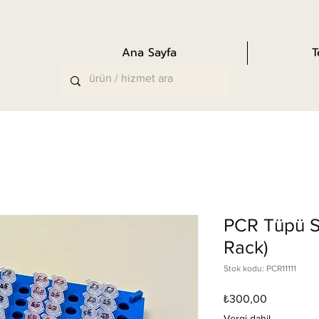
Ana Sayfa
T
PCR Tüpü S
Rack)
Stok kodu: PCR11111
Fiyat
₺300,00
Vergi dahil