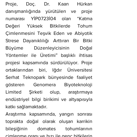
Proje, Doç. Dr. Kaan Hürkan 
danışmanlığında yürütülen ve proje 
numarası YİP0723İ04 olan “Katma 
Değeri Yüksek Bitkilerde Tohum 
Çimlenmesini Teşvik Eden ve Abiyotik 
Strese Dayanıklılığı Arttıran Bir Bitki 
Büyüme Düzenleyicisinin Doğal 
Yöntemler ile Üretimi” başlıklı ihtisas 
projesi kapsamında sürdürülüyor. Proje 
ortaklarından biri, Iğdır Üniversitesi 
Serhat Teknopark bünyesinde faaliyet 
gösteren Genomera Biyoteknoloji 
Limited Şirketi olup, araştırmaya 
endüstriyel bilgi birikimi ve altyapısıyla 
katkı sağlamaktadır.
Araştırma kapsamında, yangın sonrası 
toprakta doğal olarak oluşan karrikin 
bileşiğinin domates tohumlarının 
çimlenme oranı ve hızı ile genç bitkilerin 