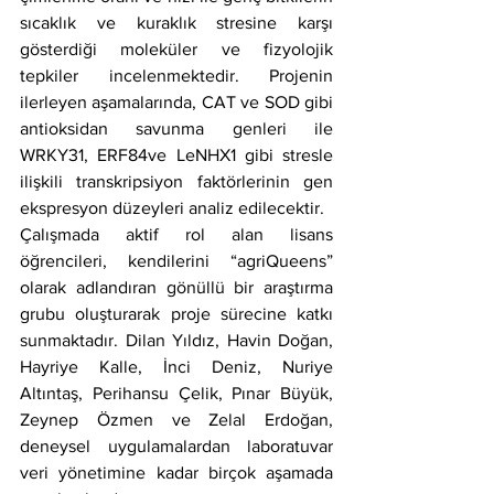
sıcaklık ve kuraklık stresine karşı 
gösterdiği moleküler ve fizyolojik 
tepkiler incelenmektedir. Projenin 
ilerleyen aşamalarında, CAT ve SOD gibi 
antioksidan savunma genleri ile 
WRKY31, ERF84ve LeNHX1 gibi stresle 
ilişkili transkripsiyon faktörlerinin gen 
ekspresyon düzeyleri analiz edilecektir.
Çalışmada aktif rol alan lisans 
öğrencileri, kendilerini “agriQueens” 
olarak adlandıran gönüllü bir araştırma 
grubu oluşturarak proje sürecine katkı 
sunmaktadır. Dilan Yıldız, Havin Doğan, 
Hayriye Kalle, İnci Deniz, Nuriye 
Altıntaş, Perihansu Çelik, Pınar Büyük, 
Zeynep Özmen ve Zelal Erdoğan, 
deneysel uygulamalardan laboratuvar 
veri yönetimine kadar birçok aşamada 