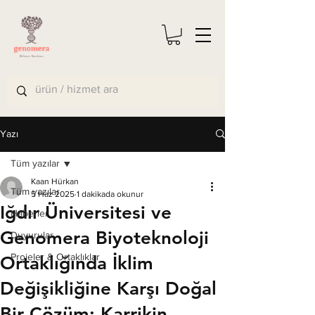
Yazı
Tüm yazılar
Kaan Hürkan
Tüm yazılar
5 Haz 2025
1 dakikada okunur
Iğdır Üniversitesi ve
Haberler
Genomera Biyoteknoloji
Duyurular
Projeler & Ortaklıklar
Ortaklığında İklim
Değişikliğine Karşı Doğal
Bir Çözüm: Karrikin